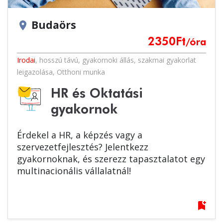
Budaörs
location_on
2350
Ft
/óra
Irodai
,
hosszú távú
,
gyakornoki állás
,
szakmai gyakorlat
leigazolása
,
Otthoni munka
HR és Oktatási
gyakornok
Érdekel a HR, a képzés vagy a
szervezetfejlesztés? Jelentkezz
gyakornoknak, és szerezz tapasztalatot egy
multinacionális vállalatnál!
bookmark_add