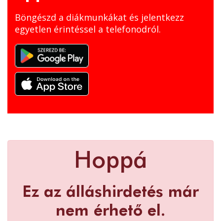
Böngészd a diákmunkákat és jelentkezz
egyetlen érintéssel a telefonodról.
Hoppá
Ez az álláshirdetés már
nem érhető el.