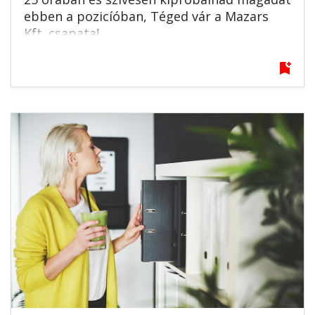
ebben a pozicíóban, Téged vár a Mazars
Kft. csapata!
bookmark_add