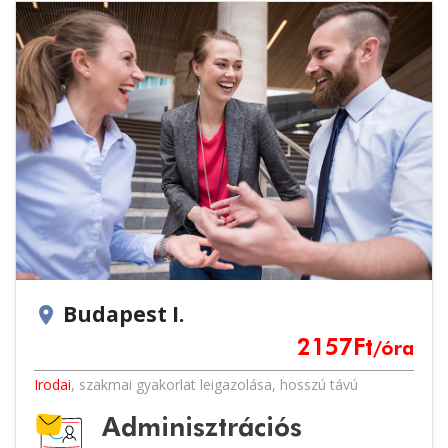
Budapest I.
location_on
2157
Ft
/óra
Irodai
,
szakmai gyakorlat leigazolása
,
hosszú távú
Adminisztrációs