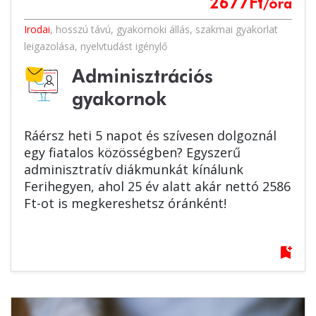
2677
Ft
/óra
Irodai
,
hosszú távú
,
gyakornoki állás
,
szakmai gyakorlat
leigazolása
,
nyelvtudást igénylő
Adminisztrációs
gyakornok
Ráérsz heti 5 napot és szívesen dolgoznál
egy fiatalos közösségben? Egyszerű
adminisztratív diákmunkát kínálunk
Ferihegyen, ahol 25 év alatt akár nettó 2586
Ft-ot is megkereshetsz óránként!
bookmark_add