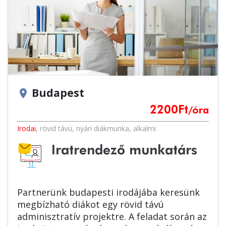
Budapest
location_on
2200
Ft
/óra
Irodai
,
rövid távú
,
nyári diákmunka
,
alkalmi
Iratrendező munkatárs
Partnerünk budapesti irodájába keresünk
megbízható diákot egy rövid távú
adminisztratív projektre. A feladat során az