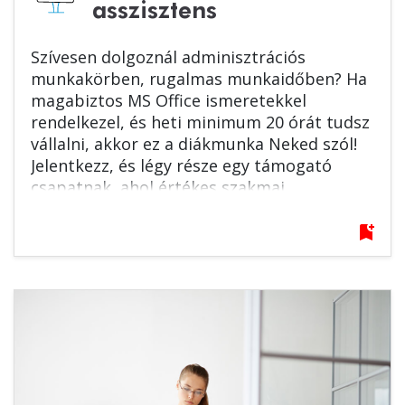
asszisztens
Szívesen dolgoznál adminisztrációs
munkakörben, rugalmas munkaidőben? Ha
magabiztos MS Office ismeretekkel
rendelkezel, és heti minimum 20 órát tudsz
vállalni, akkor ez a diákmunka Neked szól!
Jelentkezz, és légy része egy támogató
csapatnak, ahol értékes szakmai
tapasztalatot szerezhetsz. Várjuk
jelentkezésed!
bookmark_add