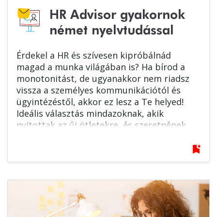
HR Advisor gyakornok
német nyelvtudással
Érdekel a HR és szívesen kipróbálnád
magad a munka világában is? Ha bírod a
monotonitást, de ugyanakkor nem riadsz
vissza a személyes kommunikációtól és
ügyintézéstől, akkor ez lesz a Te helyed!
Ideális választás mindazoknak, akik
nyitottak az új ötletekre, és szeretnének
szakmailag és személyesen is előrelépni egy
biztos, nemzetközi háttérrel rendelkező
bookmark_add
vállalatnál.