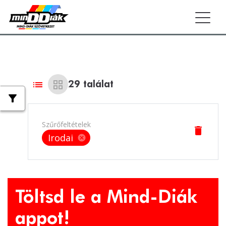
Togg
list
grid_view
29
találat
filter_alt
Szűrőfeltételek
delete
Irodai
cancel
Töltsd le a Mind-Diák
appot!