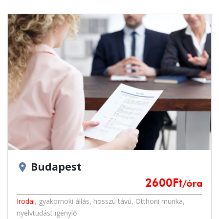
Budapest
location_on
2600
Ft
/óra
Irodai
,
gyakornoki állás
,
hosszú távú
,
Otthoni munka
,
nyelvtudást igénylő