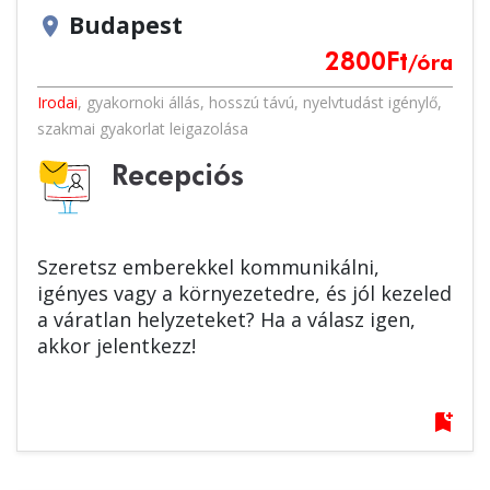
Budapest
location_on
2800
Ft
/óra
Irodai
,
gyakornoki állás
,
hosszú távú
,
nyelvtudást igénylő
,
szakmai gyakorlat leigazolása
Recepciós
Szeretsz emberekkel kommunikálni,
igényes vagy a környezetedre, és jól kezeled
a váratlan helyzeteket? Ha a válasz igen,
akkor jelentkezz!
bookmark_add