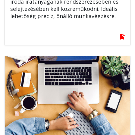
iroda iratanyagának rendszerezésében és
selejtezésében kell közreműködni. Ideális
lehetőség precíz, önálló munkavégzésre.
bookmark_add