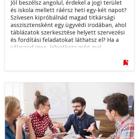
Jól beszélsz angolul, érdekel a jogi terület
és iskola mellett ráérsz heti egy-két napot?
Szívesen kipróbálnád magad titkársági
asszisztensként egy ügyvédi irodában, ahol
táblázatok szerkesztése helyett szervezési
és fordítási feladatokat láthatsz el? Ha a
válaszod igen, jelentkezz még ma!
bookmark_add