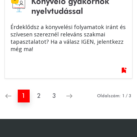
Könyvelő gyakornok
nyelvtudással
Érdeklődsz a könyvelési folyamatok iránt és
szívesen szereznél releváns szakmai
tapasztalatot? Ha a válasz IGEN, jelentkezz
még ma!
bookmark_add
west
east
1
2
3
Oldalszám:
1
/
3