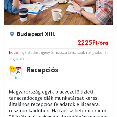
Budapest XIII.
location_on
2225
Ft
/óra
Irodai
,
nyelvtudást igénylő
,
hosszú távú
,
szakmai gyakorlat
leigazolása
Recepciós
Magyarország egyik piacvezető üzleti
tanácsadócége diák munkatársat keres
általános recepciós feladatok ellátására,
részmunkaidőben. Ha ráérsz heti minimum
25 órában és szívesen kipróbálnád magadat