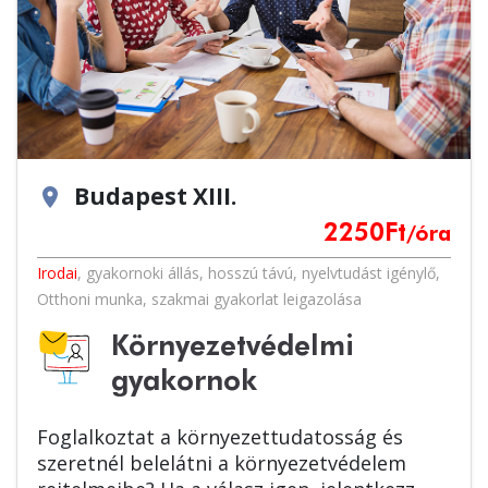
Budapest XIII.
location_on
2250
Ft
/óra
Irodai
,
gyakornoki állás
,
hosszú távú
,
nyelvtudást igénylő
,
Otthoni munka
,
szakmai gyakorlat leigazolása
Környezetvédelmi
gyakornok
Foglalkoztat a környezettudatosság és
szeretnél belelátni a környezetvédelem