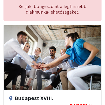
Kérjük, böngészd át a legfrissebb
diákmunka-lehetőségeket.
Budapest XVIII.
location_on