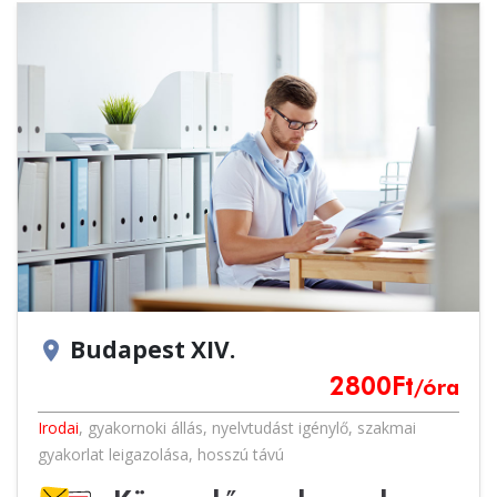
Budapest XIV.
location_on
2800
Ft
/óra
Irodai
,
gyakornoki állás
,
nyelvtudást igénylő
,
szakmai
gyakorlat leigazolása
,
hosszú távú