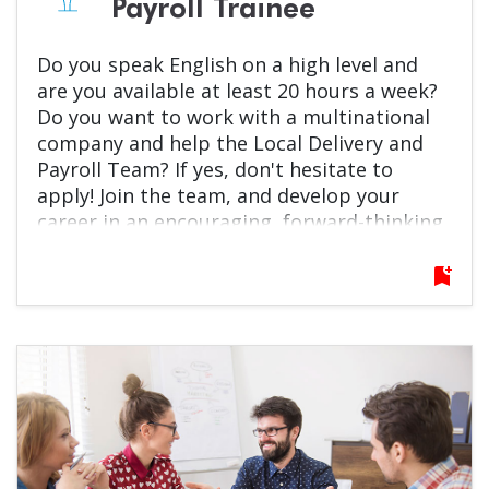
Payroll Trainee
Do you speak English on a high level and
are you available at least 20 hours a week?
Do you want to work with a multinational
company and help the Local Delivery and
Payroll Team? If yes, don't hesitate to
apply! Join the team, and develop your
career in an encouraging, forward-thinking
environment!
bookmark_add