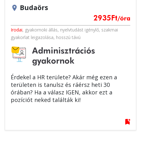
Budaörs
location_on
2935
Ft
/óra
Irodai
,
gyakornoki állás
,
nyelvtudást igénylő
,
szakmai
gyakorlat leigazolása
,
hosszú távú
Adminisztrációs
gyakornok
Érdekel a HR területe? Akár még ezen a
területen is tanulsz és ráérsz heti 30
órában? Ha a válasz IGEN, akkor ezt a
pozíciót neked találták ki!
bookmark_add