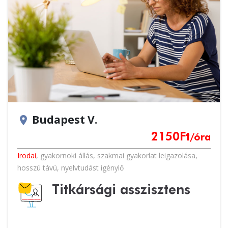
Budapest V.
location_on
2150
Ft
/óra
Irodai
,
gyakornoki állás
,
szakmai gyakorlat leigazolása
,
hosszú távú
,
nyelvtudást igénylő
Titkársági asszisztens