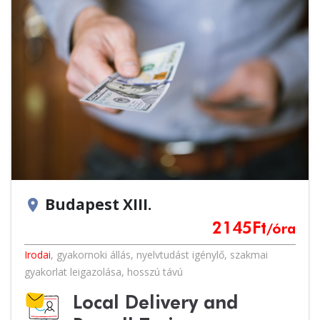
Budapest XIII.
location_on
2145
Ft
/óra
Irodai
,
gyakornoki állás
,
nyelvtudást igénylő
,
szakmai
gyakorlat leigazolása
,
hosszú távú
Local Delivery and