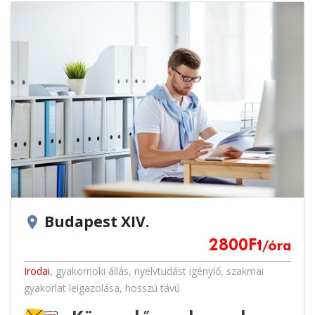
Budapest XIV.
location_on
2800
Ft
/óra
Irodai
,
gyakornoki állás
,
nyelvtudást igénylő
,
szakmai
gyakorlat leigazolása
,
hosszú távú