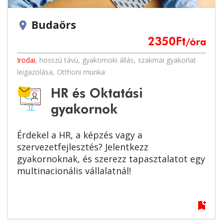
Budaörs
location_on
2350
Ft
/óra
Irodai
,
hosszú távú
,
gyakornoki állás
,
szakmai gyakorlat
leigazolása
,
Otthoni munka
HR és Oktatási
gyakornok
Érdekel a HR, a képzés vagy a
szervezetfejlesztés? Jelentkezz
gyakornoknak, és szerezz tapasztalatot egy
multinacionális vállalatnál!
bookmark_add