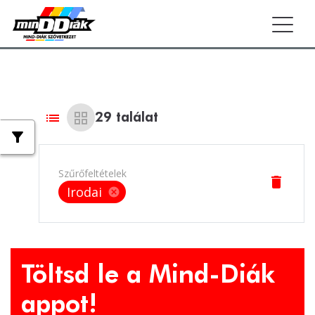
Togg
list
grid_view
29
találat
filter_alt
Szűrőfeltételek
delete
Irodai
cancel
Töltsd le a Mind-Diák
appot!