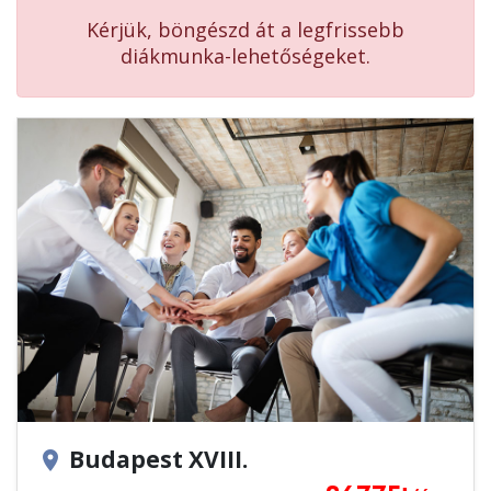
Kérjük, böngészd át a legfrissebb
diákmunka-lehetőségeket.
Budapest XVIII.
location_on