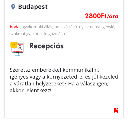
Budapest
location_on
2800
Ft
/óra
Irodai
,
gyakornoki állás
,
hosszú távú
,
nyelvtudást igénylő
,
szakmai gyakorlat leigazolása
Recepciós
Szeretsz emberekkel kommunikálni,
igényes vagy a környezetedre, és jól kezeled
a váratlan helyzeteket? Ha a válasz igen,
akkor jelentkezz!
bookmark_add