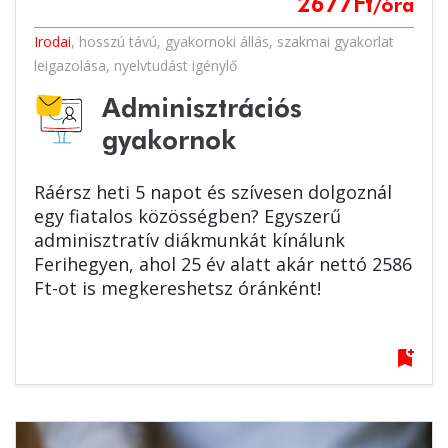
2677
Ft
/óra
Irodai
,
hosszú távú
,
gyakornoki állás
,
szakmai gyakorlat
leigazolása
,
nyelvtudást igénylő
Adminisztrációs
gyakornok
Ráérsz heti 5 napot és szívesen dolgoznál
egy fiatalos közösségben? Egyszerű
adminisztratív diákmunkát kínálunk
Ferihegyen, ahol 25 év alatt akár nettó 2586
Ft-ot is megkereshetsz óránként!
bookmark_add