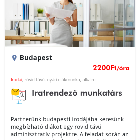
Budapest
location_on
2200
Ft
/óra
Irodai
,
rövid távú
,
nyári diákmunka
,
alkalmi
Iratrendező munkatárs
Partnerünk budapesti irodájába keresünk
megbízható diákot egy rövid távú
adminisztratív projektre. A feladat során az