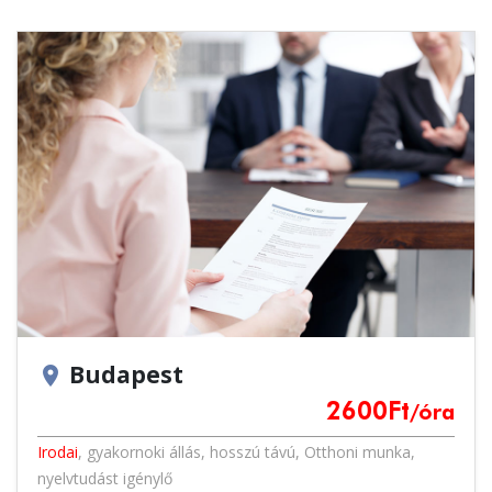
Budapest
location_on
2600
Ft
/óra
Irodai
,
gyakornoki állás
,
hosszú távú
,
Otthoni munka
,
nyelvtudást igénylő