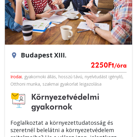
Budapest XIII.
location_on
2250
Ft
/óra
Irodai
,
gyakornoki állás
,
hosszú távú
,
nyelvtudást igénylő
,
Otthoni munka
,
szakmai gyakorlat leigazolása
Környezetvédelmi
gyakornok
Foglalkoztat a környezettudatosság és
szeretnél belelátni a környezetvédelem