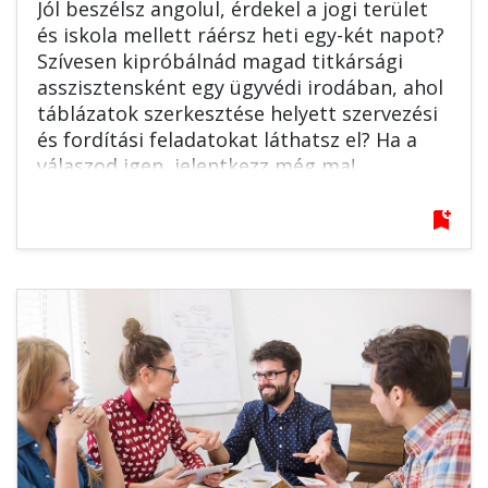
Jól beszélsz angolul, érdekel a jogi terület
és iskola mellett ráérsz heti egy-két napot?
Szívesen kipróbálnád magad titkársági
asszisztensként egy ügyvédi irodában, ahol
táblázatok szerkesztése helyett szervezési
és fordítási feladatokat láthatsz el? Ha a
válaszod igen, jelentkezz még ma!
bookmark_add