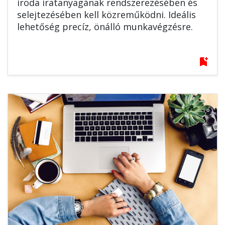
iroda iratanyagának rendszerezésében és
selejtezésében kell közreműködni. Ideális
lehetőség precíz, önálló munkavégzésre.
bookmark_add