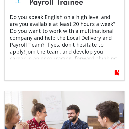
Payroll Trainee
Do you speak English on a high level and
are you available at least 20 hours a week?
Do you want to work with a multinational
company and help the Local Delivery and
Payroll Team? If yes, don't hesitate to
apply! Join the team, and develop your
career in an encouraging, forward-thinking
environment!
bookmark_add