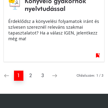
Könyvelő gyakornok
nyelvtudással
Érdeklődsz a könyvelési folyamatok iránt és
szívesen szereznél releváns szakmai
tapasztalatot? Ha a válasz IGEN, jelentkezz
még ma!
bookmark_add
west
east
1
2
3
Oldalszám:
1
/
3