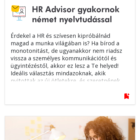
HR Advisor gyakornok
német nyelvtudással
Érdekel a HR és szívesen kipróbálnád
magad a munka világában is? Ha bírod a
monotonitást, de ugyanakkor nem riadsz
vissza a személyes kommunikációtól és
ügyintézéstől, akkor ez lesz a Te helyed!
Ideális választás mindazoknak, akik
nyitottak az új ötletekre, és szeretnének
szakmailag és személyesen is előrelépni egy
biztos, nemzetközi háttérrel rendelkező
bookmark_add
vállalatnál.