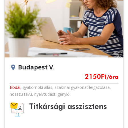
Budapest V.
location_on
2150
Ft
/óra
Irodai
,
gyakornoki állás
,
szakmai gyakorlat leigazolása
,
hosszú távú
,
nyelvtudást igénylő
Titkársági asszisztens