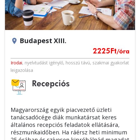
Budapest XIII.
location_on
2225
Ft
/óra
Irodai
,
nyelvtudást igénylő
,
hosszú távú
,
szakmai gyakorlat
leigazolása
Recepciós
Magyarország egyik piacvezető üzleti
tanácsadócége diák munkatársat keres
általános recepciós feladatok ellátására,
részmunkaidőben. Ha ráérsz heti minimum
25 órában és szívesen kipróbálnád magadat