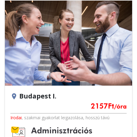
Budapest I.
location_on
2157
Ft
/óra
Irodai
,
szakmai gyakorlat leigazolása
,
hosszú távú
Adminisztrációs