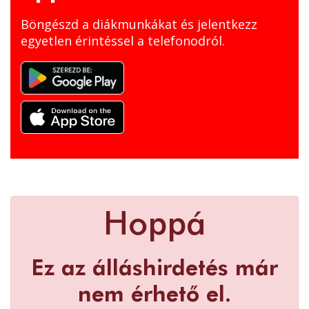
Böngészd a diákmunkákat és jelentkezz
egyetlen érintéssel a telefonodról.
Hoppá
Ez az álláshirdetés már
nem érhető el.