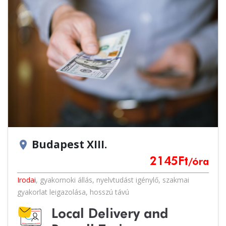
Budapest XIII.
location_on
2145
Ft
/óra
Irodai
,
gyakornoki állás
,
nyelvtudást igénylő
,
szakmai
gyakorlat leigazolása
,
hosszú távú
Local Delivery and