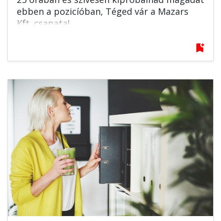
ebben a pozicíóban, Téged vár a Mazars
Kft. csapata!
bookmark_add