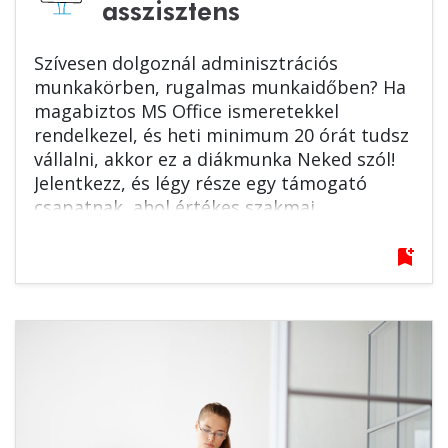
asszisztens
Szívesen dolgoznál adminisztrációs
munkakörben, rugalmas munkaidőben? Ha
magabiztos MS Office ismeretekkel
rendelkezel, és heti minimum 20 órát tudsz
vállalni, akkor ez a diákmunka Neked szól!
Jelentkezz, és légy része egy támogató
csapatnak, ahol értékes szakmai
tapasztalatot szerezhetsz. Várjuk
jelentkezésed!
bookmark_add