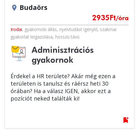
Budaörs
location_on
2935
Ft
/óra
Irodai
,
gyakornoki állás
,
nyelvtudást igénylő
,
szakmai
gyakorlat leigazolása
,
hosszú távú
Adminisztrációs
gyakornok
Érdekel a HR területe? Akár még ezen a
területen is tanulsz és ráérsz heti 30
órában? Ha a válasz IGEN, akkor ezt a
pozíciót neked találták ki!
bookmark_add