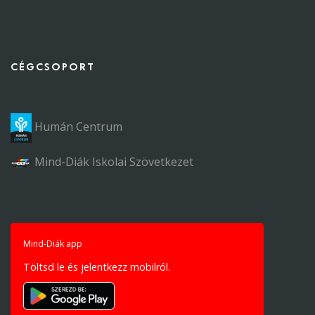
CÉGCSOPORT
Humán Centrum
Mind-Diák Iskolai Szövetkezet
Mind-Diák app
Töltsd le és jelentkezz mobilról.