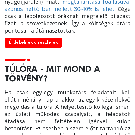
nyugdíjjárulék) miatt
megtakarítása főállásúval
azonos nettó bér mellett 30-40% is lehet.
Cége
csak a ledolgozott óráknak megfelelő díjazást
fizeti a szövetkezetnek. Így a költségek órára
pontosan alátámasztottak.
Érdekelnek a részletek
TÚLÓRA - MIT MOND A
TÖRVÉNY?
Ha csak egy-egy munkatárs feladatait kell
ellátni néhány napra, akkor az egyik kézenfekvő
megoldás a túlóra. A helyettesítő kolléga ismeri
az üzleti működés szabályait, a feladatok
átadása nem feltételen igényel külön
betanítást. Ez esetben a szem előtt tartandó az