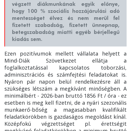
végzett diákmunkának egyik előnye,
hogy 100 % szociális hozzájárulási adó
mentességet élvez és nem merül fel
fizetett szabadság, fizetett ünnepnap,
betegszabadság miatti egyéb bérjellegű
kiadás sem.
Ezen pozitívumok mellett vállalata helyett a
Mind-Diák Szövetkezet ellátja a
foglalkoztatással kapcsolatos toborzási,
adminisztrációs és számfejtési feladatokat is.
Nyáron pár napon belül rendelkezésre áll a
szükséges létszám a megkívánt minőségben. A
minimálbért - 2026-ban bruttó 1856 Ft / óra - ez
esetben is meg kell fizetni, de a nyári szezonális
munkaerő-bőség a magasabban kvalifikált
feladatkörökben is gazdaságos megoldást kínál.
Középfokú végzettséget pl. érettségit
megkívánó feladatkörökben a minimum bruttó