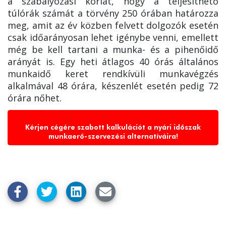
a szabályozási korlát, hogy a teljesíthető
túlórák számát a törvény 250 órában határozza
meg, amit az év közben felvett dolgozók esetén
csak időarányosan lehet igénybe venni, emellett
még be kell tartani a munka- és a pihenőidő
arányát is. Egy heti átlagos 40 órás általános
munkaidő keret rendkívüli munkavégzés
alkalmával 48 órára, készenlét esetén pedig 72
órára nőhet.
Kérjen cégére szabott kalkulációt a nyári időszak
munkaerő-szervezési alternatíváira!