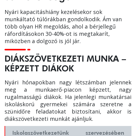
Nyári kapacitáshiány kezelésekor sok
munkáltató túlórákban gondolkodik. Ám van
több olyan HR megoldás, ahol a bérjellegű
ráfordításokon 30-40%-ot is megtakarít,
miközben a dolgozó is jól jár.
DIÁKSZÖVETKEZETI MUNKA –
KÉPZETT DIÁKOK
Nyári hónapokban nagy létszámban jelennek
meg a munkaerő-piacon képzett, nagy
rugalmasságú diákok. Ha jelenlegi munkatársai
iskoláskorú gyermekei számára szeretne a
szünidőre feladatokat biztosítani, akkor is
diákszövetkezeti munkát ajánljuk.
Iskolaszövetkezetünk szervezésében