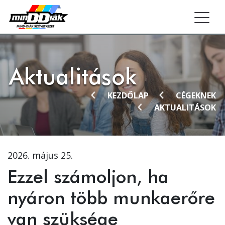
Togg
Aktualitások
KEZDŐLAP
CÉGEKNEK
AKTUALITÁSOK
2026. május 25.
Ezzel számoljon, ha
nyáron több munkaerőre
van szüksége