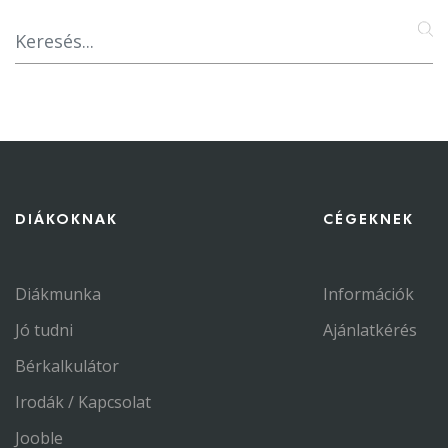
DIÁKOKNAK
CÉGEKNEK
Diákmunka
Információk
Jó tudni
Ajánlatkérés
Bérkalkulátor
Irodák / Kapcsolat
Jooble