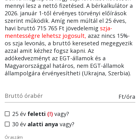
mennyi lesz a nettó fizetésed. A bérkalkulátor a
2026. január 1-től érvényes törvényi előírások
szerint működik. Amíg nem múltál el 25 éves,
havi bruttó 715 765 Ft jövedelemig
szja-
mentességre lehetsz jogosult,
azaz nincs 15%-
os szja levonás, a bruttó kereseted megegyezik
azzal amit kézhez fogsz kapni. Az
adókedvezményt az EGT-államok és a
Magyarországgal határos, nem EGT-államok
állampolgára érvényesítheti (Ukrajna, Szerbia).
Bruttó órabér
Ft/óra
25 év
feletti
(!)
vagy?
30 év
alatti anya
vagy?
Óraszám