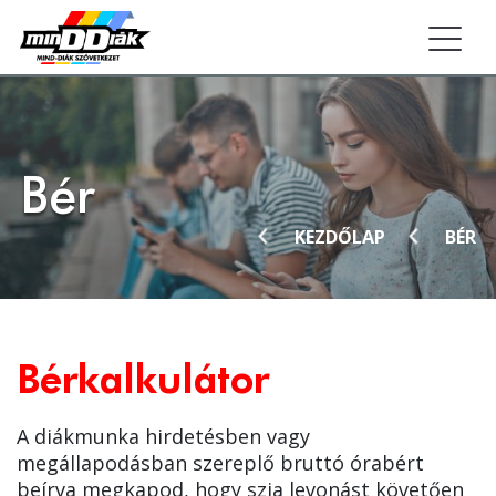
Togg
Bér
KEZDŐLAP
BÉR
Bérkalkulátor
A diákmunka hirdetésben vagy
megállapodásban szereplő bruttó órabért
beírva megkapod, hogy szja levonást követően