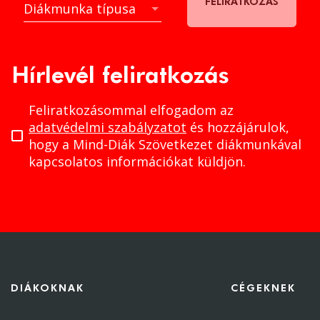
FELIRATKOZÁS
Diákmunka típusa
Diákmunka típusa
Hírlevél feliratkozás
Feliratkozásommal elfogadom az
adatvédelmi szabályzatot
és hozzájárulok,
hogy a Mind-Diák Szövetkezet diákmunkával
kapcsolatos információkat küldjön.
DIÁKOKNAK
CÉGEKNEK