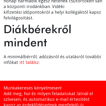
hónap harmadik egész hetének csütörtökén van
a központi irodánkban. Vidéki
kifizetési időpontokról a helyi kollégáktól kapsz
felvilágosítást.
Diákbérekről
mindent
A minimálbérről, adózásról és utalásról további
infókat
itt találsz.
Munkakeresés kényelmesen!
Add meg, hol és milyen feladatokat látnál el
szívesen, és automatikus e-mail értesítést
kapsz az érdeklődésednek megfelelő új