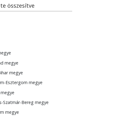
te összesítve
megye
ád megye
ihar megye
m-Esztergom megye
 megye
cs-Szatmár-Bereg megye
ém megye