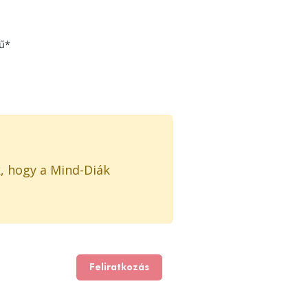
rű*
, hogy a Mind-Diák
Feliratkozás