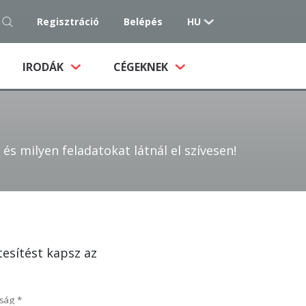
Regisztráció
Belépés
HU
IRODÁK
CÉGEKNEK
s milyen feladatokat látnál el szívesen!
tesítést kapsz az
ság
*