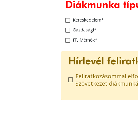
Diákmunka típ
Kereskedelem*
Gazdasági*
IT, Mérnök*
Hírlevél felira
Feliratkozásommal el
Szövetkezet diákmunkáv