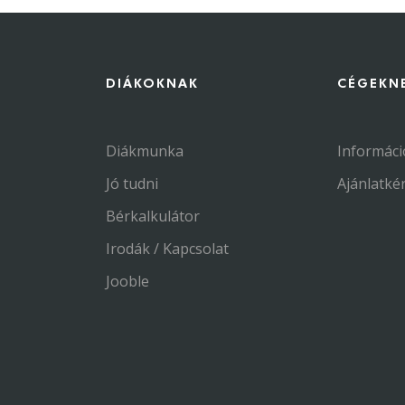
DIÁKOKNAK
CÉGEKN
Diákmunka
Informáci
Jó tudni
Ajánlatké
Bérkalkulátor
Irodák / Kapcsolat
Jooble