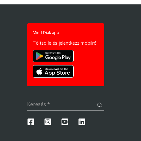
Mind-Diák app
Töltsd le és jelentkezz mobilról.
Keresés
*