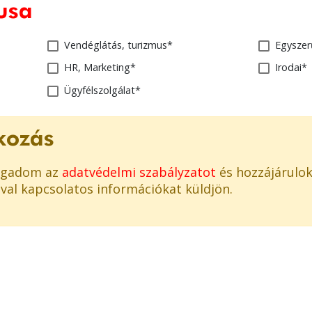
usa
Vendéglátás, turizmus*
Egysze
HR, Marketing*
Irodai*
Ügyfélszolgálat*
tkozás
fogadom az
adatvédelmi szabályzatot
és hozzájárulok
al kapcsolatos információkat küldjön.