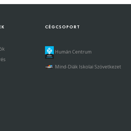
EK
CÉGCSOPORT
ók
Humán Centrum
rés
Mind-Diák Iskolai Szövetkezet