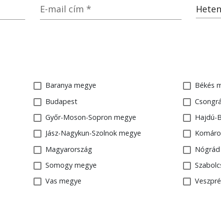
E-mail cím
*
Heten
Baranya megye
Békés 
Budapest
Csongr
Győr-Moson-Sopron megye
Hajdú-B
Jász-Nagykun-Szolnok megye
Komáro
Magyarország
Nógrád
Somogy megye
Szabol
Vas megye
Veszpr