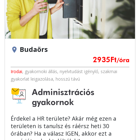
Budaörs
location_on
2935
Ft
/óra
Irodai
,
gyakornoki állás
,
nyelvtudást igénylő
,
szakmai
gyakorlat leigazolása
,
hosszú távú
Adminisztrációs
gyakornok
Érdekel a HR területe? Akár még ezen a
területen is tanulsz és ráérsz heti 30
órában? Ha a válasz IGEN, akkor ezt a