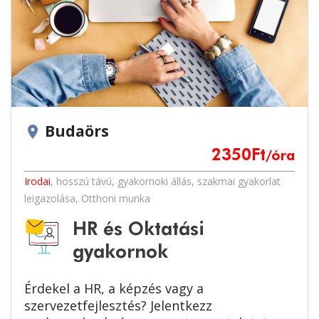
Budaörs
location_on
2350
Ft
/óra
Irodai
,
hosszú távú
,
gyakornoki állás
,
szakmai gyakorlat
leigazolása
,
Otthoni munka
HR és Oktatási
gyakornok
Érdekel a HR, a képzés vagy a
szervezetfejlesztés? Jelentkezz