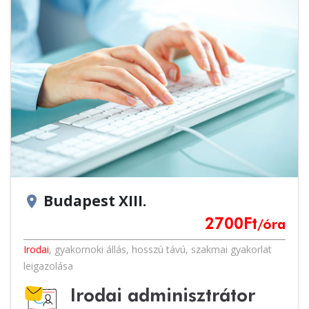
Budapest XIII.
location_on
2700
Ft
/óra
Irodai
,
gyakornoki állás
,
hosszú távú
,
szakmai gyakorlat
leigazolása
Irodai adminisztrátor