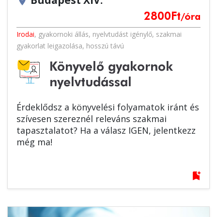
Budapest XIV.
location_on
2800
Ft
/óra
Irodai
,
gyakornoki állás
,
nyelvtudást igénylő
,
szakmai
gyakorlat leigazolása
,
hosszú távú
Könyvelő gyakornok
nyelvtudással
Érdeklődsz a könyvelési folyamatok iránt és
szívesen szereznél releváns szakmai
tapasztalatot? Ha a válasz IGEN, jelentkezz
még ma!
bookmark_add