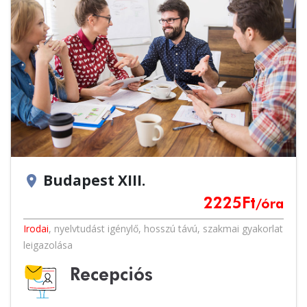
Budapest XIII.
location_on
2225
Ft
/óra
Irodai
,
nyelvtudást igénylő
,
hosszú távú
,
szakmai gyakorlat
leigazolása
Recepciós