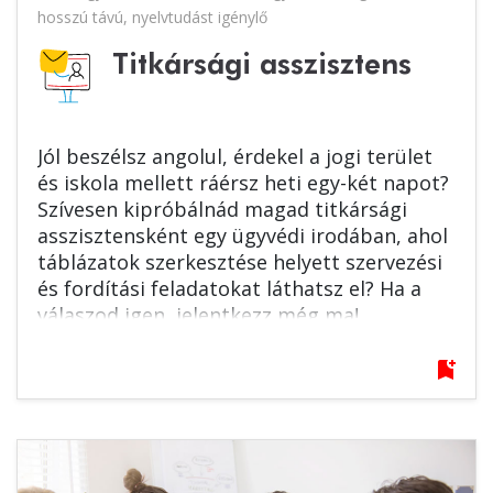
hosszú távú
,
nyelvtudást igénylő
Titkársági asszisztens
Jól beszélsz angolul, érdekel a jogi terület
és iskola mellett ráérsz heti egy-két napot?
Szívesen kipróbálnád magad titkársági
asszisztensként egy ügyvédi irodában, ahol
táblázatok szerkesztése helyett szervezési
és fordítási feladatokat láthatsz el? Ha a
válaszod igen, jelentkezz még ma!
bookmark_add