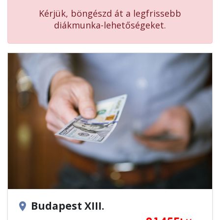
Kérjük, böngészd át a legfrissebb
diákmunka-lehetőségeket.
Budapest XIII.
location_on