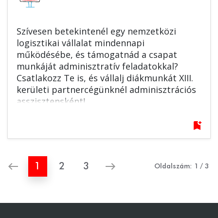
Szívesen betekintenél egy nemzetközi
logisztikai vállalat mindennapi
működésébe, és támogatnád a csapat
munkáját adminisztratív feladatokkal?
Csatlakozz Te is, és vállalj diákmunkát XIII.
kerületi partnercégünknél adminisztrációs
asszisztensként!
bookmark_add
west
east
1
2
3
Oldalszám:
1
/
3