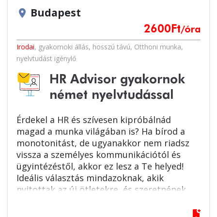
Budapest
location_on
2600
Ft
/óra
Irodai
,
gyakornoki állás
,
hosszú távú
,
Otthoni munka
,
nyelvtudást igénylő
HR Advisor gyakornok
német nyelvtudással
Érdekel a HR és szívesen kipróbálnád
magad a munka világában is? Ha bírod a
monotonitást, de ugyanakkor nem riadsz
vissza a személyes kommunikációtól és
ügyintézéstől, akkor ez lesz a Te helyed!
Ideális választás mindazoknak, akik
nyitottak az új ötletekre, és szeretnének
szakmailag és személyesen is előrelépni egy
biztos, nemzetközi háttérrel rendelkező
bookmark_add