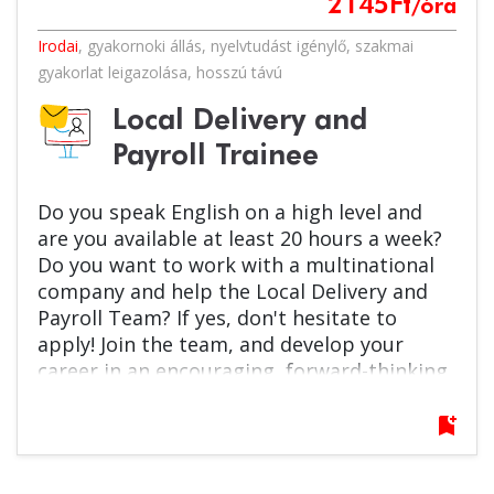
2145
Ft
/óra
Irodai
,
gyakornoki állás
,
nyelvtudást igénylő
,
szakmai
gyakorlat leigazolása
,
hosszú távú
Local Delivery and
Payroll Trainee
Do you speak English on a high level and
are you available at least 20 hours a week?
Do you want to work with a multinational
company and help the Local Delivery and
Payroll Team? If yes, don't hesitate to
apply! Join the team, and develop your
career in an encouraging, forward-thinking
environment!
bookmark_add