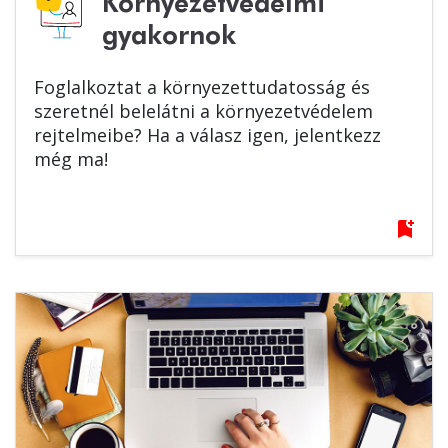
Környezetvédelmi
gyakornok
Foglalkoztat a környezettudatosság és
szeretnél belelátni a környezetvédelem
rejtelmeibe? Ha a válasz igen, jelentkezz
még ma!
bookmark_add