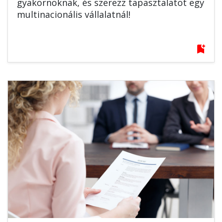
gyakornoknak, és szerezz tapasztalatot egy
multinacionális vállalatnál!
bookmark_add