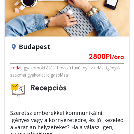
Budapest
location_on
2800
Ft
/óra
Irodai
,
gyakornoki állás
,
hosszú távú
,
nyelvtudást igénylő
,
szakmai gyakorlat leigazolása
Recepciós
Szeretsz emberekkel kommunikálni,
igényes vagy a környezetedre, és jól kezeled
a váratlan helyzeteket? Ha a válasz igen,