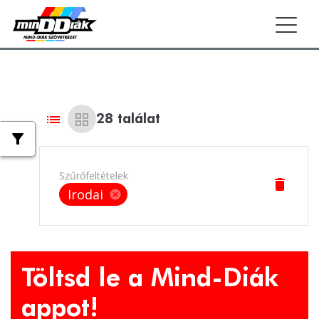
Togg
list
grid_view
28
találat
filter_alt
Szűrőfeltételek
delete
Irodai
cancel
Töltsd le a Mind-Diák
appot!