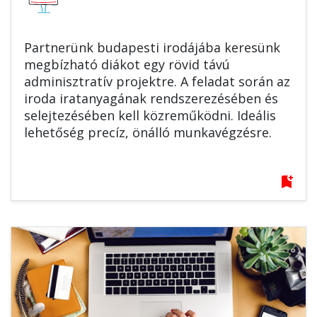
Partnerünk budapesti irodájába keresünk
megbízható diákot egy rövid távú
adminisztratív projektre. A feladat során az
iroda iratanyagának rendszerezésében és
selejtezésében kell közreműködni. Ideális
lehetőség precíz, önálló munkavégzésre.
bookmark_add