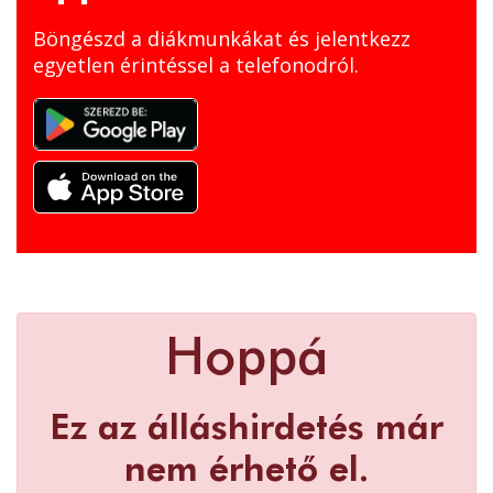
Böngészd a diákmunkákat és jelentkezz
egyetlen érintéssel a telefonodról.
Hoppá
Ez az álláshirdetés már
nem érhető el.