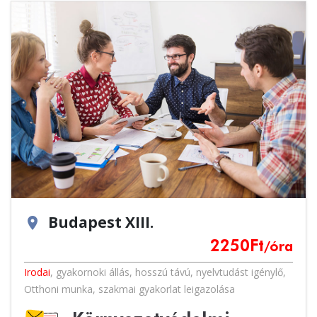
Budapest XIII.
location_on
2250
Ft
/óra
Irodai
,
gyakornoki állás
,
hosszú távú
,
nyelvtudást igénylő
,
Otthoni munka
,
szakmai gyakorlat leigazolása