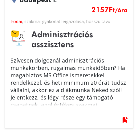
location_on
2157
Ft
/óra
Irodai
,
szakmai gyakorlat leigazolása
,
hosszú távú
Adminisztrációs
asszisztens
Szívesen dolgoznál adminisztrációs
munkakörben, rugalmas munkaidőben? Ha
magabiztos MS Office ismeretekkel
rendelkezel, és heti minimum 20 órát tudsz
vállalni, akkor ez a diákmunka Neked szól!
Jelentkezz, és légy része egy támogató
csapatnak, ahol értékes szakmai
tapasztalatot szerezhetsz. Várjuk
jelentkezésed!
bookmark_add