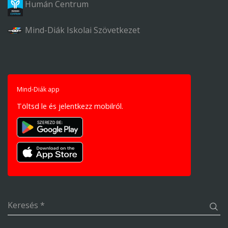
Humán Centrum
Mind-Diák Iskolai Szövetkezet
Mind-Diák app
Töltsd le és jelentkezz mobilról.
Keresés
*