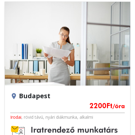
Budapest
location_on
2200
Ft
/óra
Irodai
,
rövid távú
,
nyári diákmunka
,
alkalmi
Iratrendező munkatárs