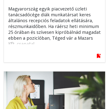
Magyarország egyik piacvezető üzleti
tanácsadócége diák munkatársat keres
általános recepciós feladatok ellátására,
részmunkaidőben. Ha ráérsz heti minimum
25 órában és szívesen kipróbálnád magadat
ebben a pozicíóban, Téged vár a Mazars
Kft. csapata!
bookmark_add