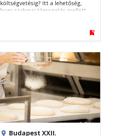
költségvetésig? Itt a lehetőség,
hogy szakmai támogatás mellett
releváns tapasztalatot szerezz!
bookmark_add
Budapest XXII.
location_on