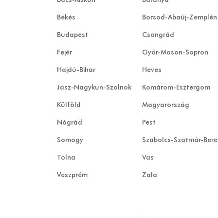
Békés
Borsod-Abaúj-Zemplén
Budapest
Csongrád
Fejér
Győr-Moson-Sopron
Hajdú-Bihar
Heves
Jász-Nagykun-Szolnok
Komárom-Esztergom
Külföld
Magyarország
Nógrád
Pest
Somogy
Szabolcs-Szatmár-Ber
Tolna
Vas
Veszprém
Zala