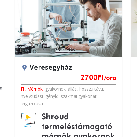
Veresegyház
location_on
2700
Ft
/óra
eg
IT, Mérnök
,
gyakornoki állás
,
hosszú távú
,
nyelvtudást igénylő
,
szakmai gyakorlat
leigazolása
Shroud
termeléstámogató
mérnök gyakornok