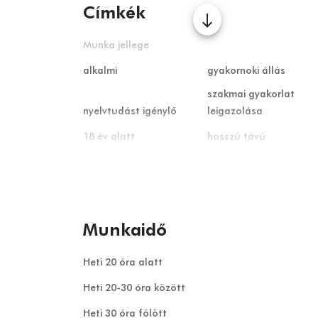
Címkék
south
Munka jellege
alkalmi
gyakornoki állás
szakmai gyakorlat
nyelvtudást igénylő
leigazolása
18 év alatt
hosszú távú
Otthoni munka
rövid távú
nyári diákmunka
Munkaidő
Heti 20 óra alatt
Heti 20-30 óra között
Heti 30 óra fölött