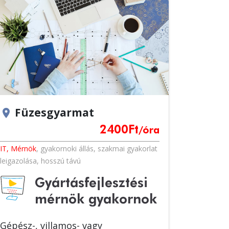
Füzesgyarmat
location_on
2400
Ft
/óra
IT, Mérnök
,
gyakornoki állás
,
szakmai gyakorlat
leigazolása
,
hosszú távú
Gyártásfejlesztési
mérnök gyakornok
Gépész-, villamos- vagy