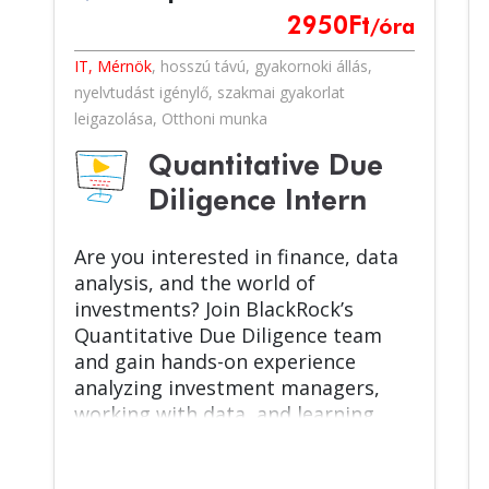
2950
Ft
/óra
IT, Mérnök
,
hosszú távú
,
gyakornoki állás
,
nyelvtudást igénylő
,
szakmai gyakorlat
leigazolása
,
Otthoni munka
Quantitative Due
Diligence Intern
Are you interested in finance, data
analysis, and the world of
investments? Join BlackRock’s
Quantitative Due Diligence team
and gain hands-on experience
analyzing investment managers,
working with data, and learning
how quantitative insights support
investment decisions in a global