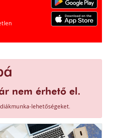
etlen
pá
ár nem érhető el.
b diákmunka-lehetőségeket.