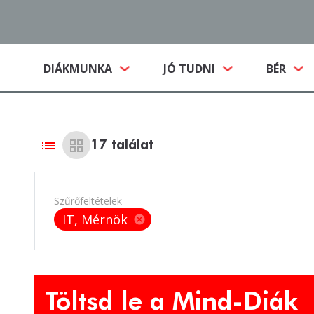
(CURRENT)
DIÁKMUNKA
JÓ TUDNI
BÉR
list
grid_view
17
találat
Szűrőfeltételek
IT, Mérnök
cancel
Töltsd le a Mind-Diák