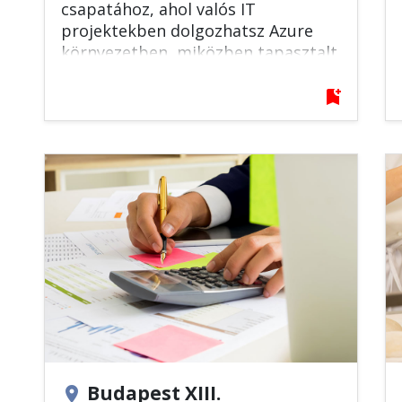
csapatához, ahol valós IT
projektekben dolgozhatsz Azure
környezetben, miközben tapasztalt
szakemberektől tanulhatsz és
fejlesztheted technikai tudásodat.
bookmark_add
Budapest XIII.
location_on