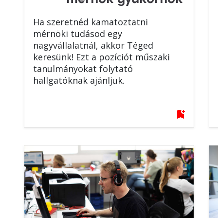
Ha szeretnéd kamatoztatni
mérnöki tudásod egy
nagyvállalatnál, akkor Téged
keresünk! Ezt a pozíciót műszaki
tanulmányokat folytató
hallgatóknak ajánljuk.
bookmark_add