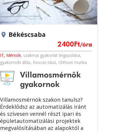
Békéscsaba
location_on
2400
Ft
/óra
IT, Mérnök
,
szakmai gyakorlat leigazolása
,
gyakornoki állás
,
hosszú távú
,
Otthoni munka
Villamosmérnök
gyakornok
Villamosmérnök szakon tanulsz?
Érdeklődsz az automatizálás iránt
és szívesen vennél részt ipari és
épületautomatizálási projektek
megvalósításában az alapoktól a