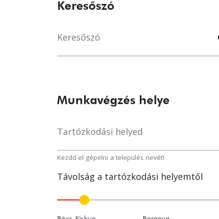
Keresőszó
Keresőszó
s
Munkavégzés helye
Tartózkodási helyed
lo
Kezdd el gépelni a település nevét!
Távolság a tartózkodási helyemtől
Bács-Kiskun
Baranya