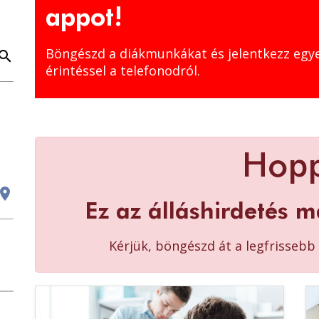
appot!
Böngészd a diákmunkákat és jelentkezz egy
earch
érintéssel a telefonodról.
Hop
cation_on
Ez az álláshirdetés m
Kérjük, böngészd át a legfrisseb