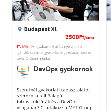
Budapest XI.
location_on
2500
Ft
/óra
IT, Mérnök
,
gyakornoki állás
,
nyelvtudást
igénylő
,
szakmai gyakorlat leigazolása
,
hosszú
távú
,
Otthoni munka
DevOps gyakornok
Szeretnél gyakorlati tapasztalatot
szerezni a felhőalapú
infrastruktúrák és a DevOps
világában? Csatlakozz a MET Group