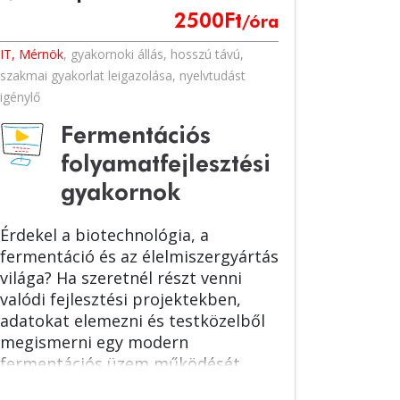
2500
Ft
/óra
IT, Mérnök
,
gyakornoki állás
,
hosszú távú
,
szakmai gyakorlat leigazolása
,
nyelvtudást
igénylő
Fermentációs
folyamatfejlesztési
gyakornok
Érdekel a biotechnológia, a
fermentáció és az élelmiszergyártás
világa? Ha szeretnél részt venni
valódi fejlesztési projektekben,
adatokat elemezni és testközelből
megismerni egy modern
fermentációs üzem működését,
csatlakozz a Lesaffre csapatához!