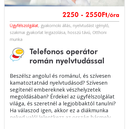
2250 - 2550
Ft
/óra
Ügyfélszolgálat
,
gyakornoki állás
,
nyelvtudást igénylő
,
szakmai gyakorlat leigazolása
,
hosszú távú
,
Otthoni
munka
Telefonos operátor
román nyelvtudással
Beszélsz angolul és románul, és szívesen
kamatoztatnád nyelvtudásod? Szívesen
segítenél embereknek vészhelyzetek
megoldásában? Érdekel az ügyfélszolgálat
világa, és szeretnél a legjobbaktól tanulni?
Ha válaszod igen, akkor ez a diákmunka
neked való! Jelentkezz az ország bármely
pontjáról!