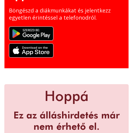
Böngészd a diákmunkákat és jelentkezz
egyetlen érintéssel a telefonodról.
Hoppá
Ez az álláshirdetés már
nem érhető el.