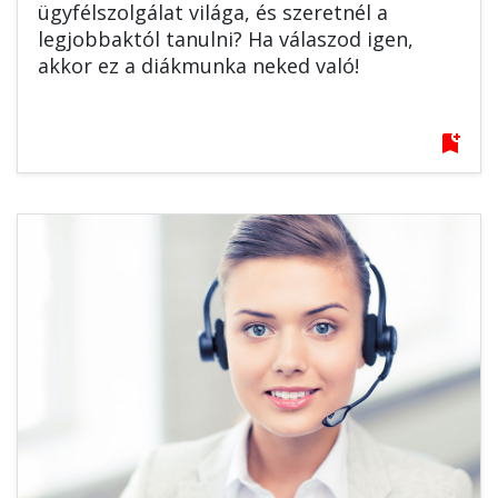
ügyfélszolgálat világa, és szeretnél a
legjobbaktól tanulni? Ha válaszod igen,
akkor ez a diákmunka neked való!
bookmark_add