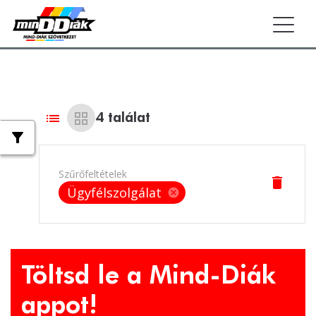
Togg
list
grid_view
4
találat
filter_alt
Szűrőfeltételek
delete
Ügyfélszolgálat
cancel
Töltsd le a Mind-Diák
appot!