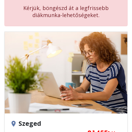
Kérjük, böngészd át a legfrissebb
diákmunka-lehetőségeket.
Szeged
location_on