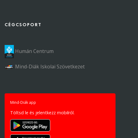
CÉGCSOPORT
Humán Centrum
Mind-Diák Iskolai Szövetkezet
Mind-Diák app
Töltsd le és jelentkezz mobilról.