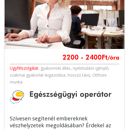
2200 - 2400
Ft
/óra
Ügyfélszolgálat
,
gyakornoki állás
,
nyelvtudást igénylő
,
szakmai gyakorlat leigazolása
,
hosszú távú
,
Otthoni
munka
Egészségügyi operátor
Szívesen segítenél embereknek
vészhelyzetek megoldásában? Érdekel az