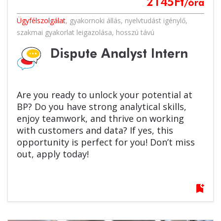
2145
Ft
/óra
Ügyfélszolgálat
,
gyakornoki állás
,
nyelvtudást igénylő
,
szakmai gyakorlat leigazolása
,
hosszú távú
Dispute Analyst Intern
Are you ready to unlock your potential at
BP? Do you have strong analytical skills,
enjoy teamwork, and thrive on working
with customers and data? If yes, this
opportunity is perfect for you! Don’t miss
out, apply today!
bookmark_add