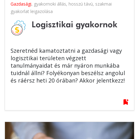
Gazdasági
,
gyakornoki állás
,
hosszú távú
,
szakmai
gyakorlat leigazolása
Logisztikai gyakornok
Szeretnéd kamatoztatni a gazdasági vagy
logisztikai területen végzett
tanulmányaidat és már nyáron munkába
tuidnál állni? Folyékonyan beszélsz angolul
és ráérsz heti 20 órában? Akkor jelentkezz!
bookmark_add