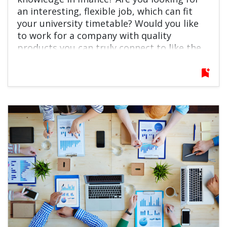
an interesting, flexible job, which can fit
your university timetable? Would you like
to work for a company with quality
products you can truly connect to like the
beloved Pöttyös brand? Self-development,
team work and excellence are not just
bookmark_add
terms for you, but something you are keen
on? Then this is an opportunity just for
you!