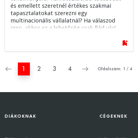
és emellett szeretnél értékes szakmai
tapasztalatokat szerezni egy
multinacionális vállalatnál? Ha válaszod
igen, akkor ez a lehetőség csak Rád vár!
Jelentkezz most!
bookmark_add
west
east
1
2
3
4
Oldalszám:
1
/
4
DIÁKOKNAK
CÉGEKNEK