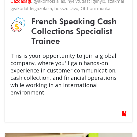
Gazdasági
,
gyakornoki állás
,
nyelvtudást igénylő
,
szakmai
gyakorlat leigazolása
,
hosszú távú
,
Otthoni munka
French Speaking Cash
Collections Specialist
Trainee
This is your opportunity to join a global
company, where you'll gain hands-on
experience in customer communication,
cash collection, and financial operations
while working in an international
environment.
bookmark_add