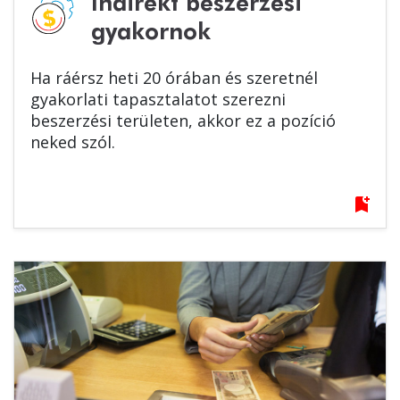
Indirekt beszerzési
gyakornok
Ha ráérsz heti 20 órában és szeretnél
gyakorlati tapasztalatot szerezni
beszerzési területen, akkor ez a pozíció
neked szól.
bookmark_add