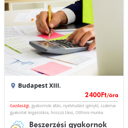
Budapest XIII.
location_on
2400
Ft
/óra
Gazdasági
,
gyakornoki állás
,
nyelvtudást igénylő
,
szakmai
gyakorlat leigazolása
,
hosszú távú
,
Otthoni munka
Beszerzési gyakornok