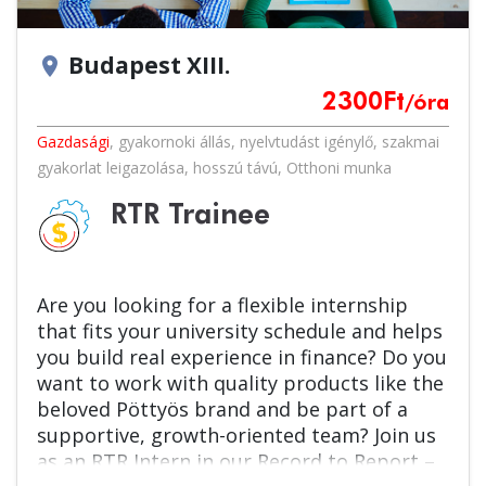
Budapest XIII.
location_on
2300
Ft
/óra
Gazdasági
,
gyakornoki állás
,
nyelvtudást igénylő
,
szakmai
gyakorlat leigazolása
,
hosszú távú
,
Otthoni munka
RTR Trainee
Are you looking for a flexible internship
that fits your university schedule and helps
you build real experience in finance? Do you
want to work with quality products like the
beloved Pöttyös brand and be part of a
supportive, growth-oriented team? Join us
as an RTR Intern in our Record to Report –