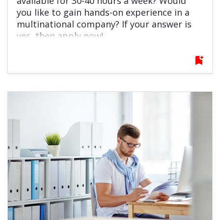
available for 30-40 hours a week? Would
you like to gain hands-on experience in a
multinational company? If your answer is
yes, then apply now!
bookmark_add