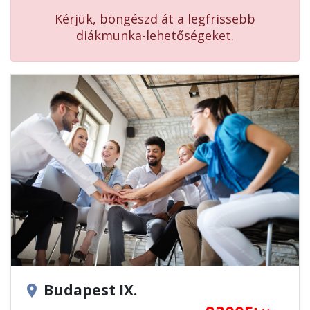
Kérjük, böngészd át a legfrissebb
diákmunka-lehetőségeket.
Budapest IX.
location_on