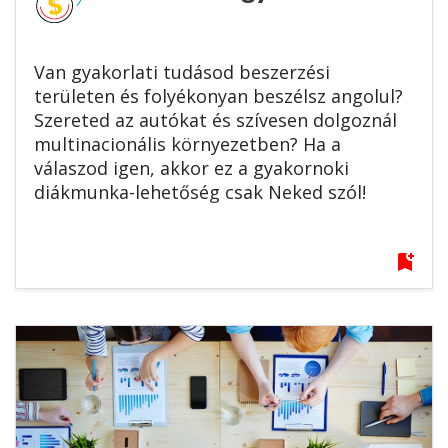
Van gyakorlati tudásod beszerzési
területen és folyékonyan beszélsz angolul?
Szereted az autókat és szívesen dolgoznál
multinacionális környezetben? Ha a
válaszod igen, akkor ez a gyakornoki
diákmunka-lehetőség csak Neked szól!
bookmark_add