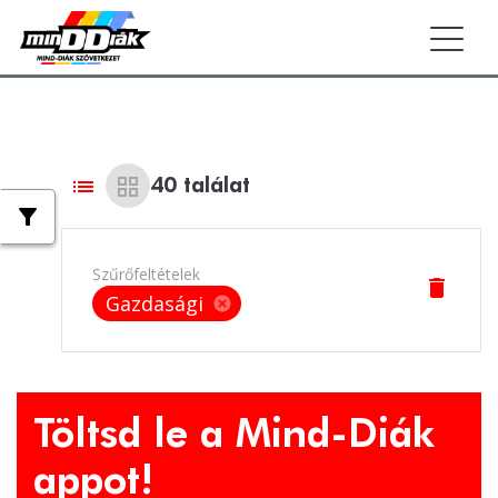
Togg
list
grid_view
40
találat
filter_alt
Szűrőfeltételek
delete
Gazdasági
cancel
Töltsd le a Mind-Diák
appot!