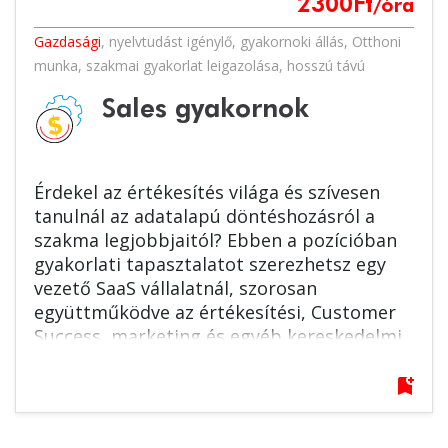
2300
Ft
/óra
Gazdasági
,
nyelvtudást igénylő
,
gyakornoki állás
,
Otthoni
munka
,
szakmai gyakorlat leigazolása
,
hosszú távú
Sales gyakornok
Érdekel az értékesítés világa és szívesen
tanulnál az adatalapú döntéshozásról a
szakma legjobbjaitól? Ebben a pozícióban
gyakorlati tapasztalatot szerezhetsz egy
vezető SaaS vállalatnál, szorosan
együttműködve az értékesítési, Customer
Success, marketing és egyéb kereskedelmi
területekkel, miközben elsajátítod a
modern B2B értékesítés alapjait. Ha
bookmark_add
magabiztos angol nyelvtudással
rendelkezel, ne gondolkozz, jelentkezz