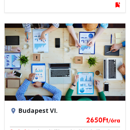
bookmark_add
Budapest VI.
location_on
2650
Ft
/óra