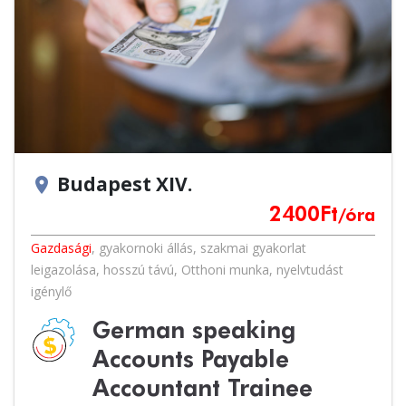
Budapest XIV.
location_on
2400
Ft
/óra
Gazdasági
,
gyakornoki állás
,
szakmai gyakorlat
leigazolása
,
hosszú távú
,
Otthoni munka
,
nyelvtudást
igénylő
German speaking
Accounts Payable
Accountant Trainee