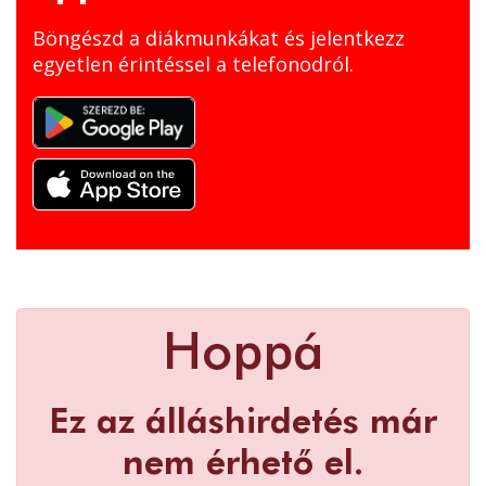
Böngészd a diákmunkákat és jelentkezz
egyetlen érintéssel a telefonodról.
Hoppá
Ez az álláshirdetés már
nem érhető el.