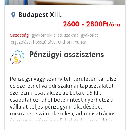
Budapest XIII.
location_on
2600 - 2800
Ft
/óra
Gazdasági
,
gyakornoki állás
,
szakmai gyakorlat
leigazolása
,
hosszú távú
,
Otthoni munka
Pénzügyi asszisztens
Pénzügyi vagy számviteli területen tanulsz,
és szeretnél valódi szakmai tapasztalatot
szerezni? Csatlakozz az Éptak '95 Kft.
csapatához, ahol betekintést nyerhetsz a
vállalat teljes pénzügyi működésébe,
miközben számlakezelési, adminisztrációs
és projektpénzügyi feladatokban is aktív
szerepet vállalhatsz!