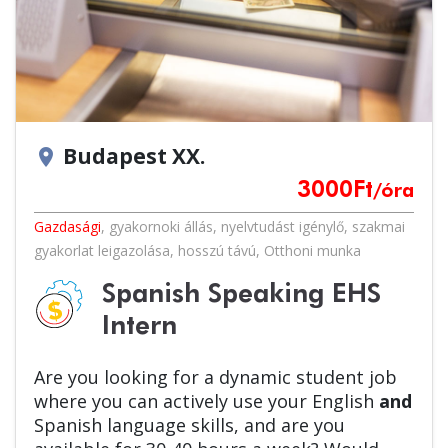
Budapest XX.
location_on
3000
Ft
/óra
Gazdasági
,
gyakornoki állás
,
nyelvtudást igénylő
,
szakmai
gyakorlat leigazolása
,
hosszú távú
,
Otthoni munka
Spanish Speaking EHS
Intern
Are you looking for a dynamic student job
where you can actively use your English
and
Spanish language skills, and are you