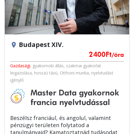
Budapest XIV.
location_on
2400
Ft
/óra
Gazdasági
,
gyakornoki állás
,
szakmai gyakorlat
leigazolása
,
hosszú távú
,
Otthoni munka
,
nyelvtudást
igénylő
Master Data gyakornok
francia nyelvtudással
Beszélsz franciául, és angolul, valamint
pénzügyi területen folytatod a
tanulmányaid? Kamatoztatnád tudásodat