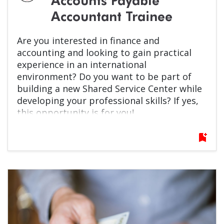
Accounts Payable
Accountant Trainee
Are you interested in finance and
accounting and looking to gain practical
experience in an international
environment? Do you want to be part of
building a new Shared Service Center while
developing your professional skills? If yes,
this opportunity is for you!
bookmark_add