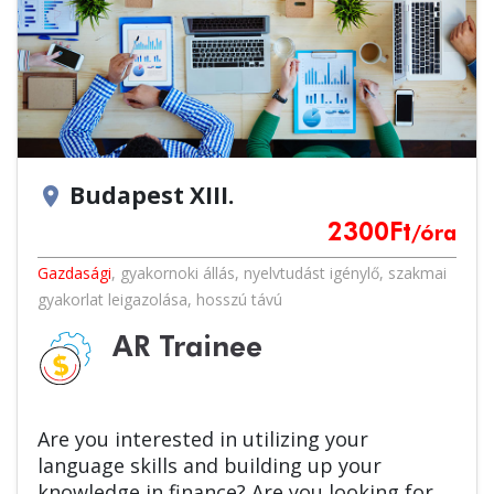
Budapest XIII.
location_on
2300
Ft
/óra
Gazdasági
,
gyakornoki állás
,
nyelvtudást igénylő
,
szakmai
gyakorlat leigazolása
,
hosszú távú
AR Trainee
Are you interested in utilizing your
language skills and building up your
knowledge in finance? Are you looking for