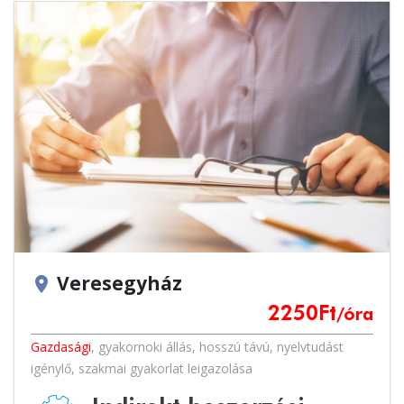
most!
Veresegyház
location_on
2250
Ft
/óra
Gazdasági
,
gyakornoki állás
,
hosszú távú
,
nyelvtudást
igénylő
,
szakmai gyakorlat leigazolása