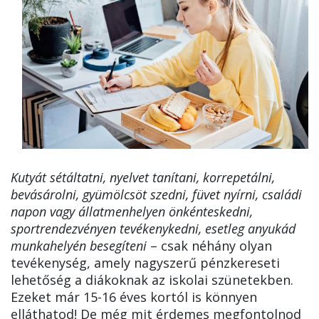
Kutyát sétáltatni, nyelvet tanítani, korrepetálni,
bevásárolni, gyümölcsöt szedni, füvet nyírni, családi
napon vagy állatmenhelyen önkénteskedni,
sportrendezvényen tevékenykedni, esetleg anyukád
munkahelyén besegíteni
– csak néhány olyan
tevékenység, amely nagyszerű pénzkereseti
lehetőség a diákoknak az iskolai szünetekben.
Ezeket már 15-16 éves kortól is könnyen
elláthatod! De még mit érdemes megfontolnod