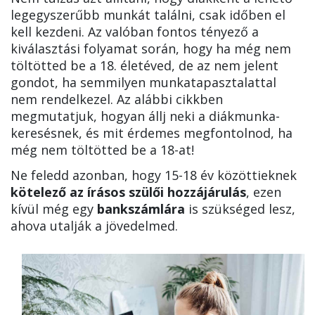
legegyszerűbb munkát találni, csak időben el
kell kezdeni. Az valóban fontos tényező a
kiválasztási folyamat során, hogy ha még nem
töltötted be a 18. életéved, de az nem jelent
gondot, ha semmilyen munkatapasztalattal
nem rendelkezel. Az alábbi cikkben
megmutatjuk, hogyan állj neki a diákmunka-
keresésnek, és mit érdemes megfontolnod, ha
még nem töltötted be a 18-at!
Ne feledd azonban, hogy 15-18 év közöttieknek
kötelező az írásos szülői hozzájárulás
, ezen
kívül még egy
bankszámlára
is szükséged lesz,
ahova utalják a jövedelmed.