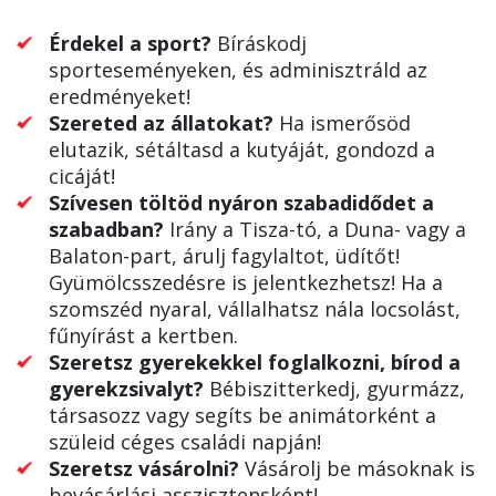
Érdekel a sport?
Bíráskodj
sporteseményeken, és adminisztráld az
eredményeket!
Szereted az állatokat?
Ha ismerősöd
elutazik, sétáltasd a kutyáját, gondozd a
cicáját!
Szívesen töltöd nyáron szabadidődet a
szabadban?
Irány a Tisza-tó, a Duna- vagy a
Balaton-part, árulj fagylaltot, üdítőt!
Gyümölcsszedésre is jelentkezhetsz! Ha a
szomszéd nyaral, vállalhatsz nála locsolást,
fűnyírást a kertben.
Szeretsz gyerekekkel foglalkozni, bírod a
gyerekzsivalyt?
Bébiszitterkedj, gyurmázz,
társasozz vagy segíts be animátorként a
szüleid céges családi napján!
Szeretsz vásárolni?
Vásárolj be másoknak is
bevásárlási asszisztensként!