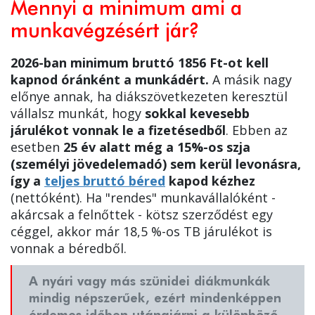
Mennyi a minimum ami a
munkavégzésért jár?
2026-ban minimum bruttó 1856 Ft-ot kell
kapnod óránként a munkádért.
A másik nagy
előnye annak, ha diákszövetkezeten keresztül
vállalsz munkát, hogy
sokkal kevesebb
járulékot vonnak le a fizetésedből
. Ebben az
esetben
25 év alatt még a 15%-os szja
(személyi jövedelemadó) sem kerül levonásra,
így a
teljes bruttó béred
kapod kézhez
(nettóként). Ha "rendes" munkavállalóként -
akárcsak a felnőttek - kötsz szerződést egy
céggel, akkor már 18,5 %-os TB járulékot is
vonnak a béredből.
A
nyári vagy más szünidei diákmunkák
mindig népszerűek, ezért mindenképpen