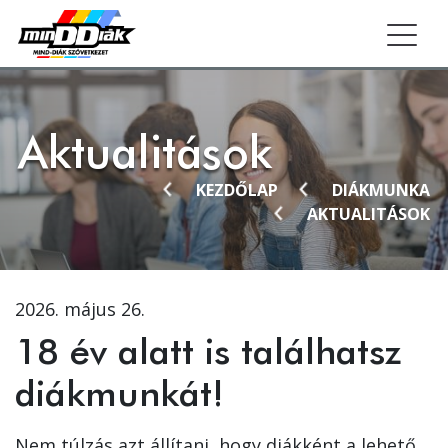
Togg
Aktualitások
KEZDŐLAP
DIÁKMUNKA
AKTUALITÁSOK
2026. május 26.
18 év alatt is találhatsz
diákmunkát!
Nem túlzás azt állítani, hogy diákként a lehető