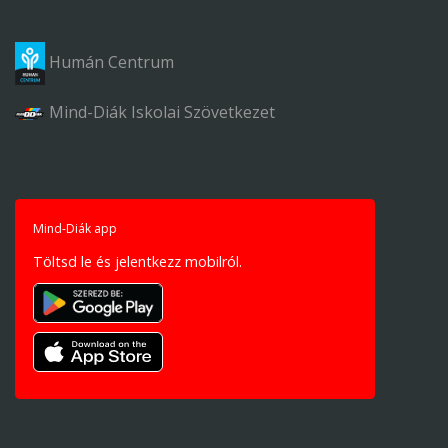
Humán Centrum
Mind-Diák Iskolai Szövetkezet
Mind-Diák app
Töltsd le és jelentkezz mobilról.