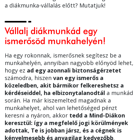
a diákmunka-vállalás előtt? Mutatjuk!
Vállalj diákmunkád egy
ismerősöd munkahelyén!
Ha egy rokonnak, ismerősnek segítesz be a
munkahelyén, annyiban nagyobb előnyöd lehet,
hogy ez
ad egy azonnali biztonságérzetet
számodra, hiszen
van egy ismerős a
közeledben, akit bármikor felkereshetsz a
kérdéseiddel, ha elbizonytalanodtál
a munkád
során. Ha már kiszemelted magadnak a
munkahelyet, ahol van lehetőséged pénzt
keresni a nyáron, akkor
tedd a Mind-Diákon
keresztül: így a megfelelő jogi körülmények
adottak, Te is jobban jársz, és a cégnek is
kényelmesebb és anyagilag kedvezőbb
.