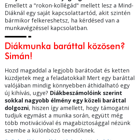
Emellett a "rokon-kollégád" mellett lesz a Mind-
Diáknál egy saját kapcsolattartód, akit szintén
bármikor felkereshetsz, ha kérdésed van a
munkavégzéssel kapcsolatban.
Diákmunka baráttal közösen?
Simán!
Hozd magaddal a legjobb barátodat és ketten
küzdjetek meg a feladatokkal! Mert egy baráttal
valójában mindig könnyebben áthidalható egy
új kihívás, ugye?
Diákbeszámolóink szerint
sokkal nagyobb élmény egy közeli baráttal
dolgozni
, hiszen így amellett, hogy támogatni
tudjuk egymást a munka során, együtt még
több motivációval és magabiztosággal nézünk
szembe a különböző teendőknek.