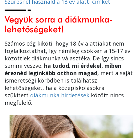
Szűrésnél használd a 18 év alatti címkét
Vegyük sorra a diákmunka-
lehetőségeket!
Számos cég kiköti, hogy 18 év alattiakat nem
foglalkoztathat, így némileg csökken a 15-17 év
közöttiek diákmunka választéka. De így sincs
semmi veszve:
ha tudod, mi érdekel, miben
éreznéd leginkább otthon magad,
mert a saját
ismeretségi körödben is találhatsz
lehetőségeket, ha a középiskolásokra
szűkített
diákmunka hirdetések
között nincs
megfelelő.