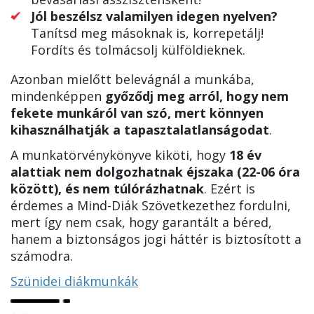
Jól beszélsz valamilyen idegen nyelven?
Tanítsd meg másoknak is, korrepetálj!
Fordíts és tolmácsolj külföldieknek.
Azonban mielőtt belevágnál a munkába,
mindenképpen
győződj meg arról, hogy nem
fekete munkáról van szó, mert könnyen
kihasználhatják a tapasztalatlanságodat
.
A munkatörvénykönyve kiköti, hogy
18 év
alattiak nem dolgozhatnak éjszaka (22-06 óra
között), és nem túlórázhatnak
. Ezért is
érdemes a Mind-Diák Szövetkezethez fordulni,
mert így nem csak, hogy garantált a béred,
hanem a biztonságos jogi háttér is biztosított a
számodra.
Szünidei diákmunkák