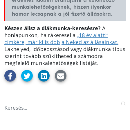
érdemes időben utánajárni a különböző
munkalehetőségeknek, hiszen ilyenkor
hamar lecsapnak a jól fizető állásokra.
Készen állsz a diákmunka-keresésre?
A
honlapunkon, ha rákeresel a
„18 év alatti”
címkére, már ki is dobja Neked az állásainkat.
Lakhelyed, időbeosztásod vagy diákmunka típus
szerint tovább szűkítheted a számodra
megfelelő munkalehetőségek listáját.