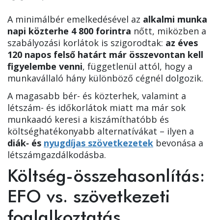
A minimálbér emelkedésével az
alkalmi munka
napi közterhe 4 800 forintra
nőtt, miközben a
szabályozási korlátok is szigorodtak:
az éves
120 napos felső határt már összevontan kell
figyelembe venni
, függetlenül attól, hogy a
munkavállaló hány különböző cégnél dolgozik.
A magasabb bér- és közterhek, valamint a
létszám- és időkorlátok miatt ma már sok
munkaadó keresi a kiszámíthatóbb és
költséghatékonyabb alternatívákat – ilyen a
diák‑ és
nyugdíjas szövetkezetek
bevonása a
létszámgazdálkodásba.
Költség-összehasonlítás:
EFO vs. szövetkezeti
foglalkoztatás