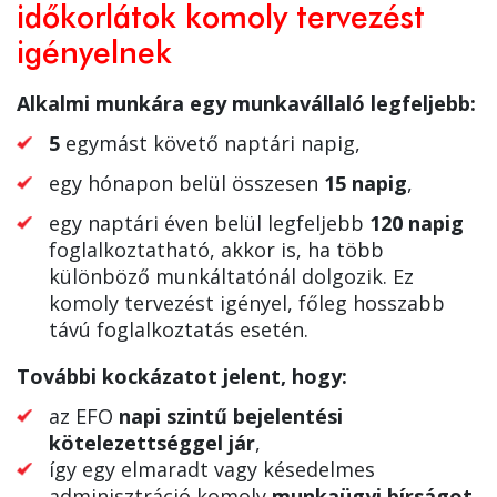
időkorlátok komoly tervezést
igényelnek
Alkalmi munkára egy munkavállaló legfeljebb:
5
egymást követő naptári napig,
egy hónapon belül összesen
15 napig
,
egy naptári éven belül legfeljebb
120 napig
foglalkoztatható, akkor is, ha több
különböző munkáltatónál dolgozik. Ez
komoly tervezést igényel, főleg hosszabb
távú foglalkoztatás esetén.
További kockázatot jelent, hogy:
az EFO
napi szintű bejelentési
kötelezettséggel jár
,
így egy elmaradt vagy késedelmes
adminisztráció komoly
munkaügyi bírságot