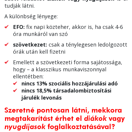
tudják látni.
A különbség lényege:
EFO:
fix napi közteher, akkor is, ha csak 4-6
óra munkáról van szó
szövetkezet:
csak a ténylegesen ledolgozott
órák után kell fizetni
Emellett a szövetkezeti forma sajátossága,
hogy – a klasszikus munkaviszonnyal
ellentétben:
nincs 13% szociális hozzájárulási adó
nincs 18,5% társadalombiztosítási
járulék levonás
Szeretné pontosan látni, mekkora
megtakarítást érhet el
diákok
vagy
nyugdíjasok
foglalkoztatásával?