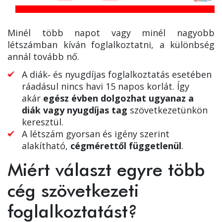
Minél több napot vagy minél nagyobb
létszámban kíván foglalkoztatni, a különbség
annál tovább nő.
A diák‑ és nyugdíjas foglalkoztatás esetében
ráadásul nincs havi 15 napos korlát. Így
akár
egész évben dolgozhat ugyanaz a
diák vagy nyugdíjas tag
szövetkezetünkön
keresztül.
A létszám gyorsan és igény szerint
alakítható,
cégmérettől függetlenül
.
Miért választ egyre több
cég szövetkezeti
foglalkoztatást?